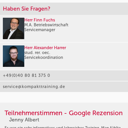
Haben Sie Fragen?
Herr Finn Fuchs
M.A. Betriebswirtschaft
Servicemanager
Herr Alexander Harrer
stud. rer. oec.
Servicekoordination
+49(0)40 80 81 375 0
service@kompakttraining.de
Teilnehmerstimmen - Google Rezension
Jenny Albert
Es war ein sehr informatives und lehrreiches Training. Man fühlte