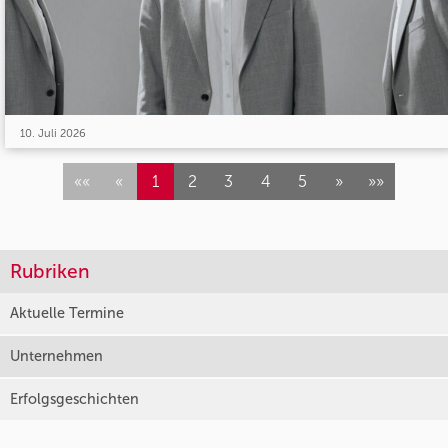
10. Juli 2026
««
«
1
2
3
4
5
»
»»
Rubriken
Aktuelle Termine
Unternehmen
Erfolgsgeschichten