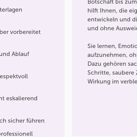
Botschaft bis zum
terlagen
hilft Ihnen, die e
entwickeln und di
und ohne Auswei
ber vorbereitet
Sie lernen, Emot
 und Ablauf
aufzunehmen, ohn
Dazu gehören sac
Schritte, saubere
espektvoll
Wirkung im verbl
t eskalierend
ch sicher führen
ofessionell