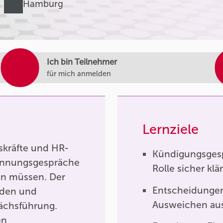
Hamburg
Ich bin Teilnehmer
für mich anmelden
Lernziele
skräfte und HR-
Kündigungsgesp
rennungsgespräche
Rolle sicher klä
ren müssen. Der
Entscheidungen
fäden und
Ausweichen au
rächsführung.
en