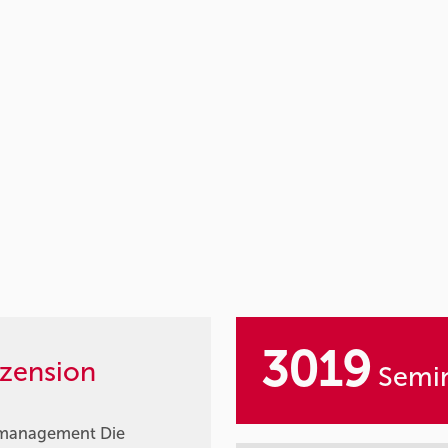
3019
zension
Semin
tmanagement Die