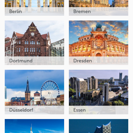
Berlin
Bremen
Dortmund
Dresden
Düsseldorf
Essen