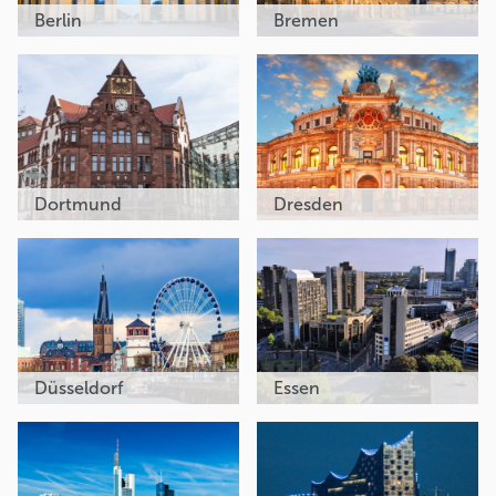
Berlin
Bremen
Dortmund
Dresden
Düsseldorf
Essen