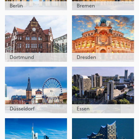
Berlin
Bremen
Dortmund
Dresden
Düsseldorf
Essen