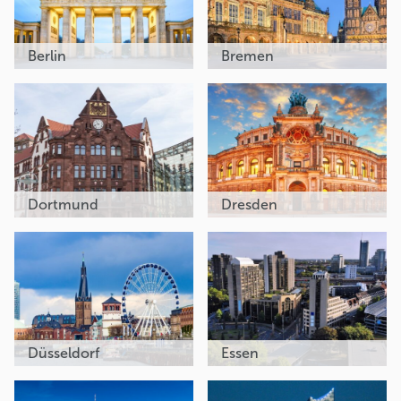
Berlin
Bremen
Dortmund
Dresden
Düsseldorf
Essen