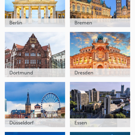
Berlin
Bremen
Dortmund
Dresden
Düsseldorf
Essen