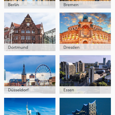
Berlin
Bremen
Dortmund
Dresden
Düsseldorf
Essen