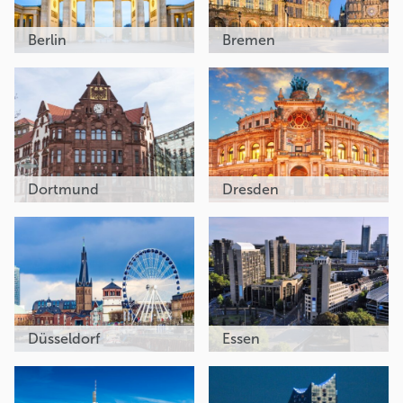
Berlin
Bremen
Dortmund
Dresden
Düsseldorf
Essen