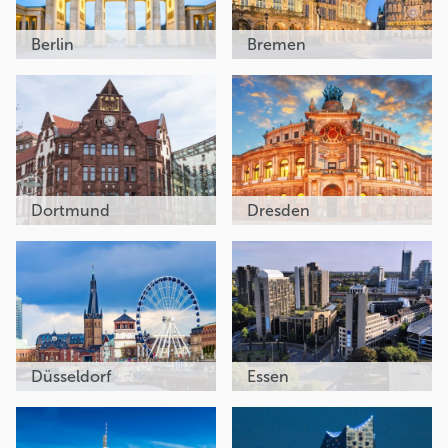
Berlin
Bremen
Dortmund
Dresden
Düsseldorf
Essen