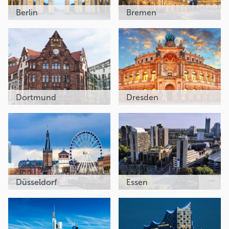
Berlin
Bremen
Dortmund
Dresden
Düsseldorf
Essen