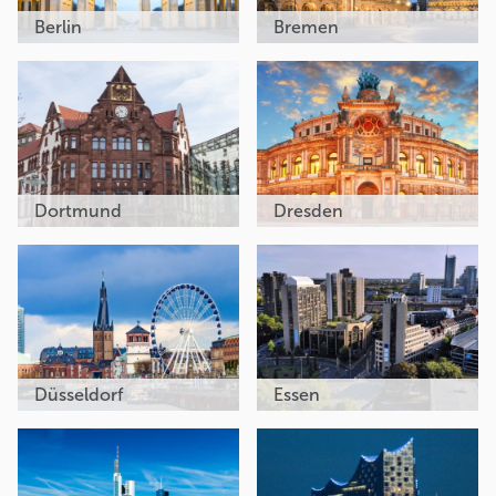
Berlin
Bremen
Dortmund
Dresden
Düsseldorf
Essen