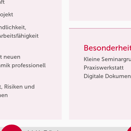
ft
ojekt
dlichkeit,
beitsfähigkeit
Besonderhei
it neuen
Kleine Seminargr
ik professionell
Praxiswerkstatt
Digitale Dokumen
t, Risiken und
hen