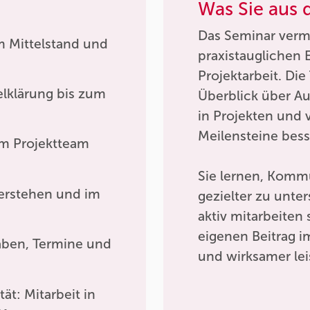
Was Sie aus
Das Seminar verm
m Mittelstand und
praxistauglichen 
Projektarbeit. D
elklärung bis zum
Überblick über Au
in Projekten und 
Meilensteine bess
im Projektteam
Sie lernen, Komm
verstehen und im
gezielter zu unte
aktiv mitarbeiten
eigenen Beitrag im
aben, Termine und
und wirksamer lei
ät: Mitarbeit in