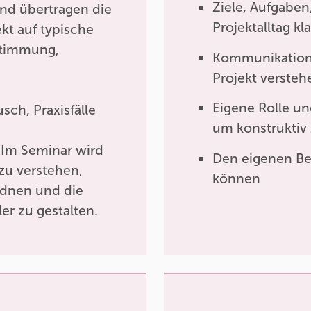
Ziele, Aufgaben
und übertragen die
Projektalltag kl
t auf typische
bstimmung,
Kommunikation
Projekt versteh
Eigene Rolle un
sch, Praxisfälle
um konstrukti
 Im Seminar wird
Den eigenen Beit
 zu verstehen,
können
rdnen und die
ler zu gestalten.