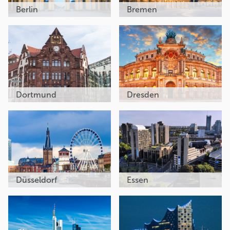
Berlin
Bremen
Dortmund
Dresden
Düsseldorf
Essen