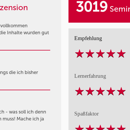
3019
zension
Semin
n vollkommen
die Inhalte wurden gut
Empfehlung
ings die ich bisher
Lernerfahrung
ch - was soll ich denn
Spaßfaktor
en muss! Mache ich ja