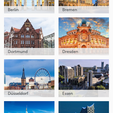
Berlin
Bremen
Dortmund
Dresden
Düsseldorf
Essen