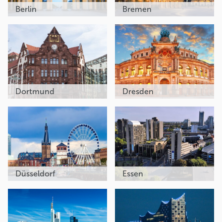
Berlin
Bremen
Dortmund
Dresden
Düsseldorf
Essen