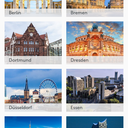
Berlin
Bremen
Dortmund
Dresden
Düsseldorf
Essen