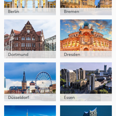
Berlin
Bremen
Dortmund
Dresden
Düsseldorf
Essen