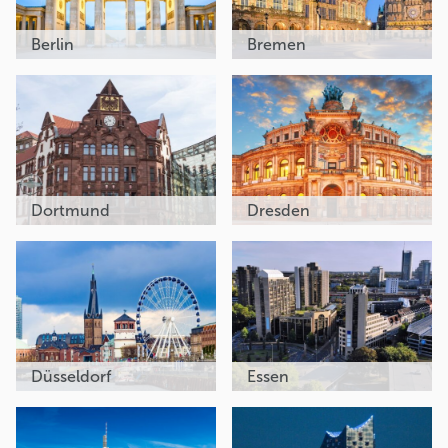
Berlin
Bremen
Dortmund
Dresden
Düsseldorf
Essen