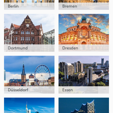
Berlin
Bremen
Dortmund
Dresden
Düsseldorf
Essen