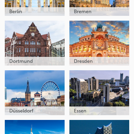
Berlin
Bremen
Dortmund
Dresden
Düsseldorf
Essen