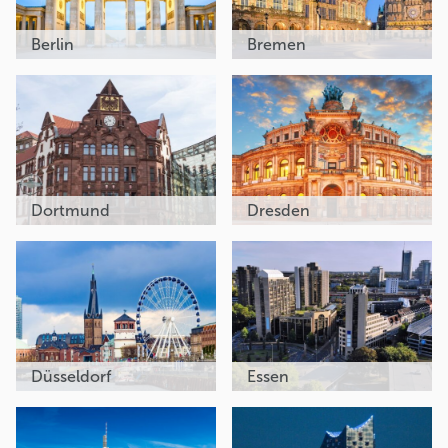
Berlin
Bremen
Dortmund
Dresden
Düsseldorf
Essen