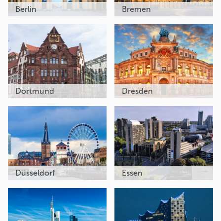
Berlin
Bremen
Dortmund
Dresden
Düsseldorf
Essen